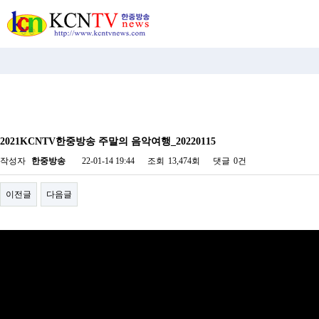
비
아
2021KCNTV한중방송 주말의 음악여행_20220115
탑-
시
작성자
한중방송
22-01-14 19:44
조회
13,474회
댓글
0건
알
리
스
이전글
다음글
구
입
미
프
진
후
기
미
프
진