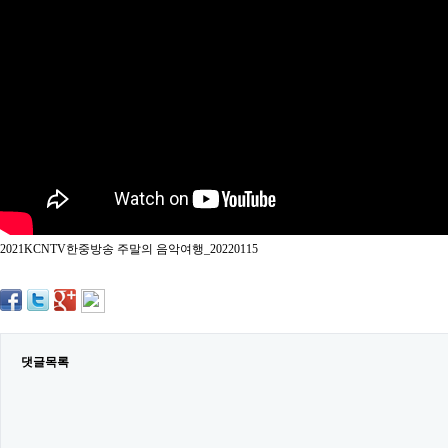
약
국
임
심
중
절
최
신
토
렌
트
사
이
트
2021KCNTV한중방송 주말의 음악여행_20220115
순
위
비
아
몰
웹
토
댓글목록
끼
실
시
간
무