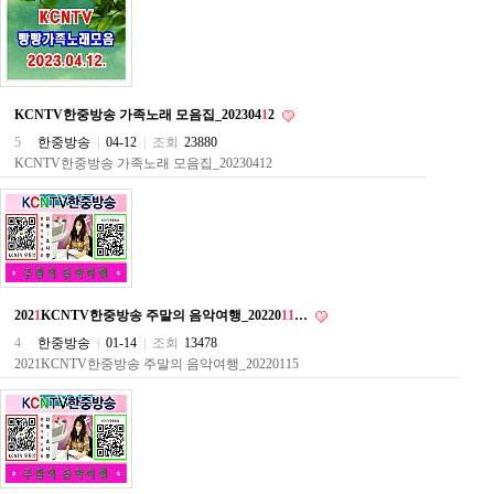
약
국
임
심
중
절
KCNTV한중방송 가족노래 모음집_202304
1
2
최
5
한중방송
|
04-12
|
조회
23880
신
토
KCNTV한중방송 가족노래 모음집_20230412
렌
트
사
이
트
순
위
비
202
1
KCNTV한중방송 주말의 음악여행_20220
1
1
…
아
4
한중방송
|
01-14
|
조회
13478
몰
2021KCNTV한중방송 주말의 음악여행_20220115
웹
토
끼
실
시
간
무