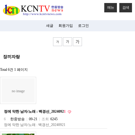
메뉴
검색
새글
회원가입
로그인
비
장끼자랑
아
탑-
시
Total 6건
1 페이지
알
리
스
구
no image
입
미
프
진
정에 약한 남자/노래 : 백경선_2024092
1
후
기
6
한중방송
|
09-21
|
조회
6245
미
정에 약한 남자/노래 : 백경선_20240921
프
진