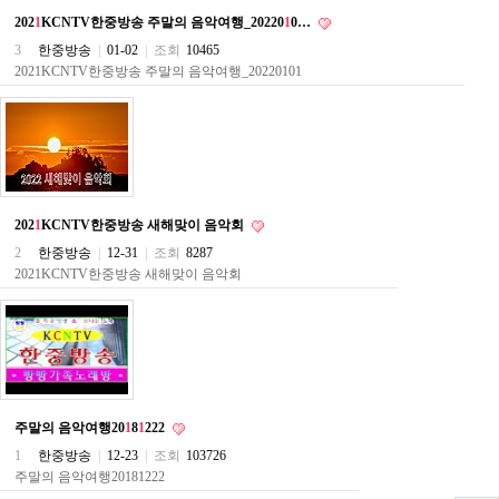
료
202
1
KCNTV한중방송 주말의 음악여행_20220
1
0…
채
팅
3
한중방송
|
01-02
|
조회
10465
24
2021KCNTV한중방송 주말의 음악여행_20220101
시
간
대
출
밍
키
넷
갱
202
1
KCNTV한중방송 새해맞이 음악회
신
통
2
한중방송
|
12-31
|
조회
8287
영
2021KCNTV한중방송 새해맞이 음악회
만
남
찾
기
출
장
안
마
주말의 음악여행20
1
8
1
222
비
1
한중방송
|
12-23
|
조회
103726
아
주말의 음악여행20181222
센
터