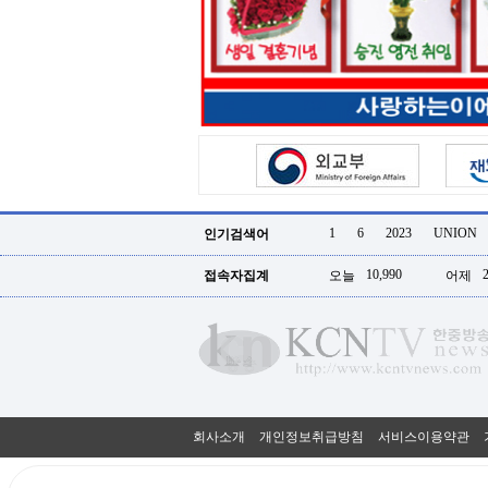
터
강
직
도
올
리
는
법
링
크
114
24
시
1
6
2023
UNION
인기검색어
간
대
10,990
접속자집계
오늘
어제
출
대
출
후
18
모
아
비
아
회사소개
개인정보취급방침
서비스이용약관
탑-
프
릴