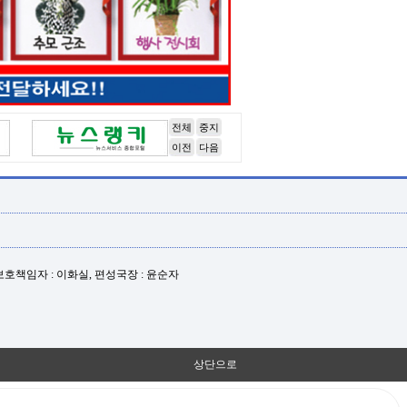
전체
중지
이전
다음
년보호책임자 : 이화실, 편성국장 : 윤순자
상단으로