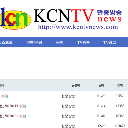
/스포츠
여행/관광
음악
TV방송
TV광고
제목
글쓴이
날짜
조회
송
한중방송
01-29
9552
_20
22
0115
한중방송
01-14
13355
_20
22
0101
한중방송
01-02
10388
한중방송
12-23
103673