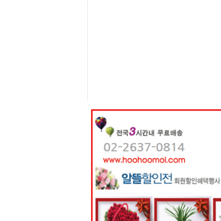
센
터
주
소
야
돔
클
럽
DOMCLUB
코
리
아
건
강
코
리
아
e
뉴
스
비
아
365
비
아
센