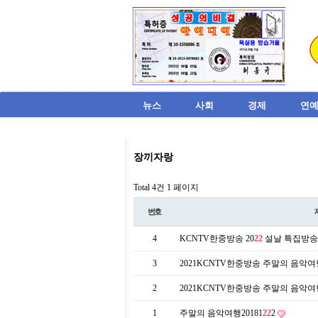
뉴스
사회
경제
연예
비
장끼자랑
아
탑-
시
Total 4건
1 페이지
알
리
번호
스
구
4
KCNTV한중방송 20
22
설날 특집방
입
미
3
2021KCNTV한중방송 주말의 음악여행
프
진
2
2021KCNTV한중방송 주말의 음악여행
후
기
1
주말의 음악여행20181
22
2
미