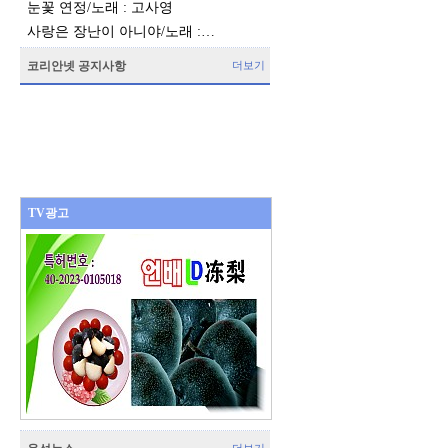
눈꽃 연정/노래 : 고사영
사랑은 장난이 아니야/노래 :…
코리안넷 공지사항
더보기
TV광고