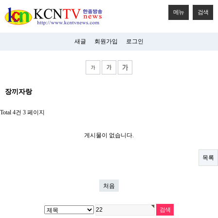
메뉴
검색
새글
회원가입
로그인
비
장끼자랑
아
탑-
시
Total 4건
3 페이지
알
리
스
게시물이 없습니다.
구
입
미
목록
프
진
후
처음
기
미
프
진