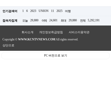
약
국
1
6
2023
UNION
11
2025
인기검색어
여행
임
심
중
29,880
24,601
29,880
5,292,191
접속자집계
오늘
어제
최대
전체
절
최
회사소개
개인정보취급방침
서비스이용약관
신
토
Copyright ©
WWW.KCNTVNEWS.COM
All rights reserved.
렌
트
상단으로
사
이
PC 버전으로 보기
트
순
위
비
아
몰
웹
토
끼
실
시
간
무