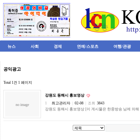
뉴스
사회
경제
연예/스포츠
여행/관광
비
공익광고
아
탑-
시
Total 1건
1 페이지
알
리
강원도 동해시 홍보영상
스
구
1
최고관리자
|
02-08
|
조회
3843
no image
입
강원도 동해시 홍보영상 [이 게시물은 한중방송 님에 의해 2018
미
프
진
후
기
미