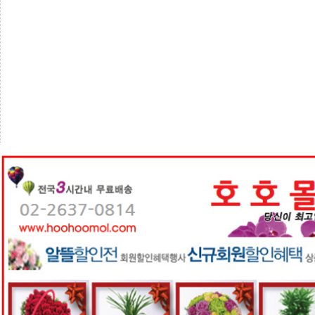
센
터
주
소
야
돔
클
럽
DOMCLUB
코
리
아
건
강
코
리
아
e
뉴
스
비
아
365
비
아
센