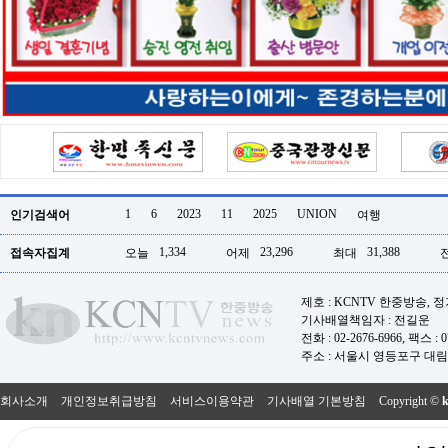
터
강
직
도
올
리
는
법
링
크
114
24
시
1
6
2023
11
2025
UNION
인기검색어
여행
간
대
1,334
23,296
31,388
접속자집계
오늘
어제
최대
출
대
출
제호 : KCNTV 한중방송, 
후
기사배열책임자 : 전길운
18
모
전화 : 02-2676-6966, 팩스 : 07
아
주소 : 서울시 영등포구 대림로
비
아
회사소개
개인정보취급방침
서비스이용약관
기사배열 기본방침
Copyright ©
탑-
프
릴