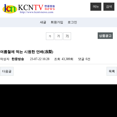
메뉴
검색
새글
회원가입
로그인
상품광고
비
아
여름철에 먹는 시원한 언배(冻梨)
탑-
시
작성자
한중방송
23-07-22 16:28
조회
43,389회
댓글
0건
알
리
스
다음글
목록
구
입
미
프
진
후
기
미
프
진