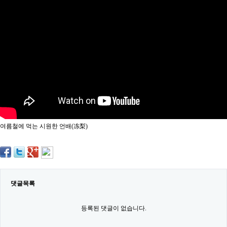
약
국
임
심
중
절
최
신
토
렌
트
사
이
트
여름철에 먹는 시원한 언배(冻梨)
순
위
비
아
몰
웹
토
댓글목록
끼
실
시
등록된 댓글이 없습니다.
간
무