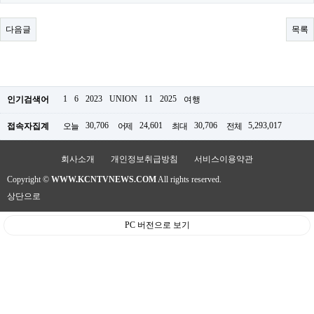
료
채
팅
다음글
목록
24
시
간
대
출
밍
1
6
2023
UNION
11
2025
인기검색어
여행
키
넷
30,706
24,601
30,706
5,293,017
접속자집계
오늘
어제
최대
전체
갱
신
통
회사소개
개인정보취급방침
서비스이용약관
영
Copyright ©
WWW.KCNTVNEWS.COM
All rights reserved.
만
남
상단으로
찾
기
PC 버전으로 보기
출
장
안
마
비
아
센
터