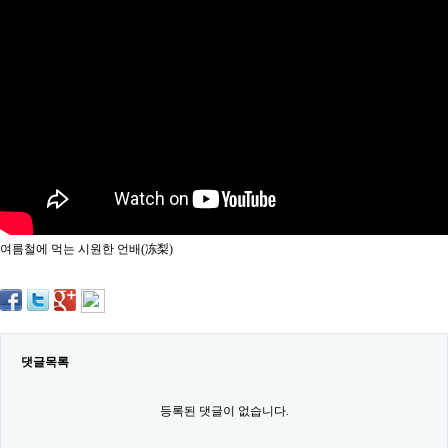
약
국
임
심
중
절
최
신
토
렌
트
사
이
트
여름철에 먹는 시원한 언배(冻梨)
순
위
비
아
몰
웹
토
댓글목록
끼
실
시
등록된 댓글이 없습니다.
간
무