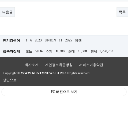
료
채
팅
다음글
목록
24
시
간
대
출
밍
1
6
2023
UNION
11
2025
인기검색어
여행
키
넷
5,034
31,388
31,388
5,298,733
접속자집계
오늘
어제
최대
전체
갱
신
통
회사소개
개인정보취급방침
서비스이용약관
영
Copyright ©
WWW.KCNTVNEWS.COM
All rights reserved.
만
남
상단으로
찾
기
PC 버전으로 보기
출
장
안
마
비
아
센
터