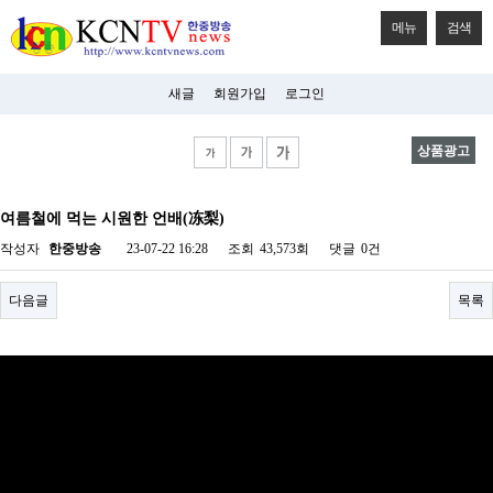
메뉴
검색
새글
회원가입
로그인
상품광고
비
아
여름철에 먹는 시원한 언배(冻梨)
탑-
시
작성자
한중방송
23-07-22 16:28
조회
43,573회
댓글
0건
알
리
스
다음글
목록
구
입
미
프
진
후
기
미
프
진