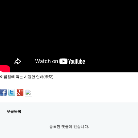
약
국
임
심
중
절
최
신
토
렌
트
사
이
트
여름철에 먹는 시원한 언배(冻梨)
순
위
비
아
몰
웹
토
댓글목록
끼
실
시
등록된 댓글이 없습니다.
간
무