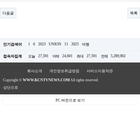
료
채
팅
다음글
목록
24
시
간
대
출
밍
1
6
2023
UNION
11
2025
인기검색어
여행
키
넷
27,591
24,601
27,591
5,289,902
접속자집계
오늘
어제
최대
전체
갱
신
통
회사소개
개인정보취급방침
서비스이용약관
영
Copyright ©
WWW.KCNTVNEWS.COM
All rights reserved.
만
남
상단으로
찾
기
PC 버전으로 보기
출
장
안
마
비
아
센
터