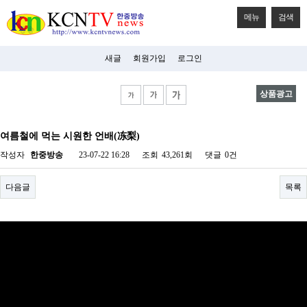
메뉴
검색
새글
회원가입
로그인
상품광고
비
아
여름철에 먹는 시원한 언배(冻梨)
탑-
시
작성자
한중방송
23-07-22 16:28
조회
43,261회
댓글
0건
알
리
스
다음글
목록
구
입
미
프
진
후
기
미
프
진