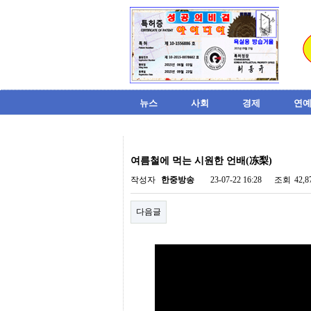
뉴스
사회
경제
연예
비
아
여름철에 먹는 시원한 언배(冻梨)
탑-
시
작성자
한중방송
23-07-22 16:28
조회
42,
알
리
다음글
스
구
입
미
프
진
후
기
미