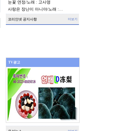
눈꽃 연정/노래 : 고사영
사랑은 장난이 아니야/노래 :…
코리안넷 공지사항
더보기
TV광고