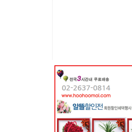
센
터
주
소
야
돔
클
럽
DOMCLUB
코
리
아
건
강
코
리
아
e
뉴
스
비
아
365
비
아
센