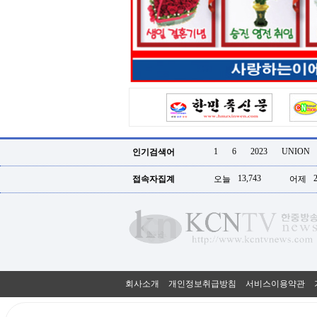
터
강
직
도
올
리
는
법
링
크
114
24
시
1
6
2023
UNION
인기검색어
간
대
13,743
접속자집계
오늘
어제
출
대
출
후
18
모
아
비
아
회사소개
개인정보취급방침
서비스이용약관
탑-
프
릴