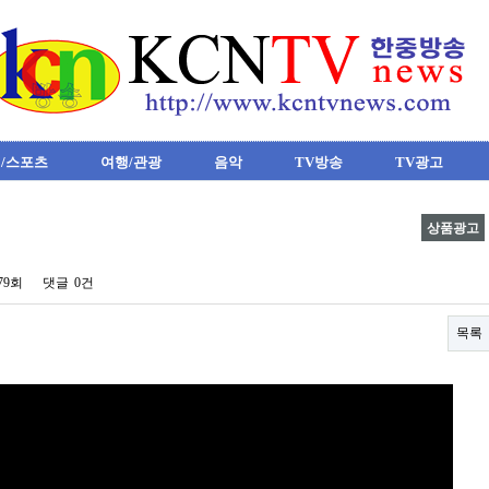
/스포츠
여행/관광
음악
TV방송
TV광고
상품광고
879회
댓글
0건
목록