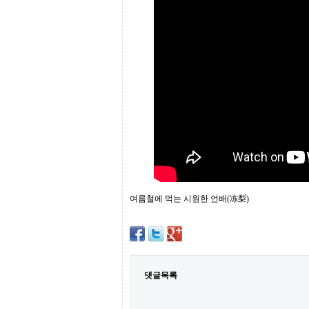
프
진
약
국
임
심
중
절
최
신
토
렌
트
사
이
트
순
여름철에 먹는 시원한 언배(冻梨)
위
비
아
몰
웹
토
댓글목록
끼
실
시