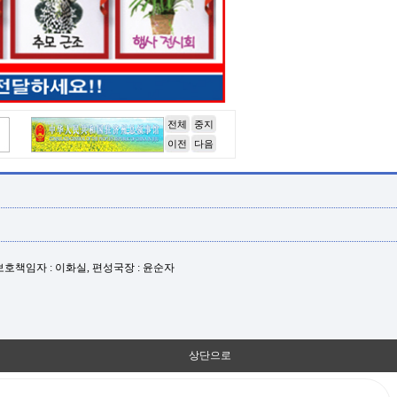
전체
중지
이전
다음
년보호책임자 : 이화실, 편성국장 : 윤순자
상단으로