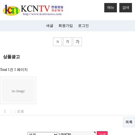
메뉴
검색
새글
회원가입
로그인
비
상품광고
아
탑-
시
Total 1건
1 페이지
알
리
스
구
no image
입
미
프
진
1
|
|
조회
후
기
목록
미
프
진