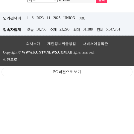
약
국
임
1
6
2023
11
2025
UNION
인기검색어
여행
심
중
절
30,756
23,296
31,388
5,347,751
접속자집계
오늘
어제
최대
전체
최
신
회사소개
개인정보취급방침
서비스이용약관
토
렌
Copyright ©
WWW.KCNTVNEWS.COM
All rights reserved.
트
사
상단으로
이
트
PC 버전으로 보기
순
위
비
아
몰
웹
토
끼
실
시
간
무